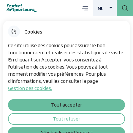
Main menu
Skip
Skip
Overslaan en
Skip
NL
Menu
Festival Artpenteurs
DUTCH
ACTIVE
to
to
naar de inhoud
to site
menu
search
gaan
map
Cookies
Ce site utilise des cookies pour assurer le bon
fonctionnement et réaliser des statistiques de visite.
En cliquant sur Accepter, vous consentez à
l'utilisation de ces cookies. Vous pouvez à tout
moment modifier vos préférences. Pour plus
d'informations, veuillez consulter la page
Gestion des cookies.
Tout accepter
Tout refuser
Steun ons
Afficher les préférences