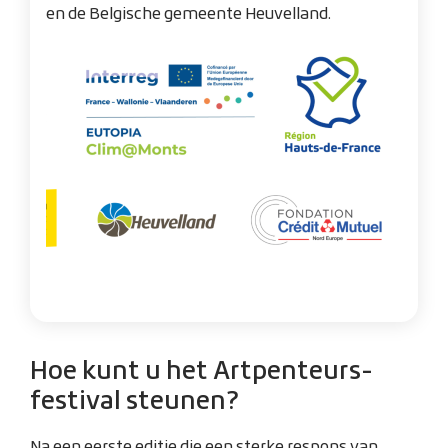
en de Belgische gemeente Heuvelland.
Zoom 
Hoe kunt u het Artpenteurs-
festival steunen?
Na een eerste editie die een sterke respons van