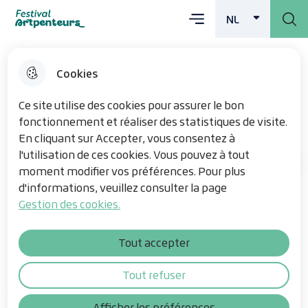
Main menu
Skip
Skip
Overslaan en
Skip
NL
Menu
Festival Artpenteurs
DUTCH
ACTIVE
to
to
naar de inhoud
to site
menu
search
gaan
map
Cookies
Résurgence
Ce site utilise des cookies pour assurer le bon
fonctionnement et réaliser des statistiques de visite.
En cliquant sur Accepter, vous consentez à
l'utilisation de ces cookies. Vous pouvez à tout
De kunstwerken
Home
moment modifier vos préférences. Pour plus
d'informations, veuillez consulter la page
Gestion des cookies.
door SabéPat bij de bronvijver in
Nieppe
Tout accepter
Tout refuser
Table of contents
Afficher les préférences