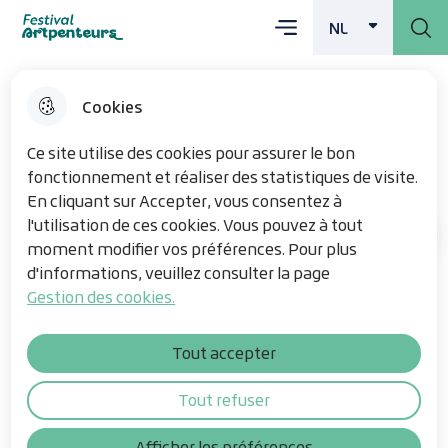
Main menu
Skip
Skip
Overslaan en
Skip
NL
Menu
Festival Artpenteurs
DUTCH
ACTIVE
to
to
naar de inhoud
to site
menu
search
gaan
map
Cookies
Un engrenage dans le paysage
Ce site utilise des cookies pour assurer le bon
fonctionnement et réaliser des statistiques de visite.
En cliquant sur Accepter, vous consentez à
l'utilisation de ces cookies. Vous pouvez à tout
De kunstwerken
Home
moment modifier vos préférences. Pour plus
d'informations, veuillez consulter la page
Gestion des cookies.
Van Stéphane Cauchy, op het
Weggetje van Oxelaëre in Sainte-
Tout accepter
Marie-Cappel.
Tout refuser
Afficher les préférences