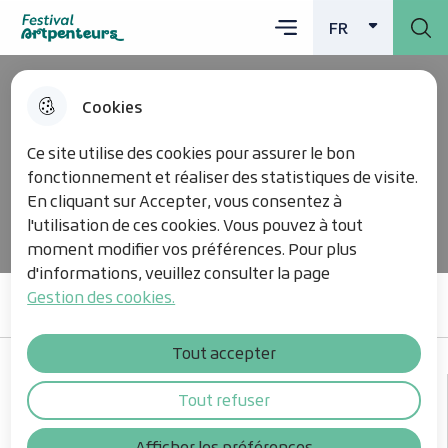
Nos actualités
Menu principal
Aller
Aller au
Consulter
FR
Menu
Aller à la
Festival Artpenteurs
FRANÇAIS
ACTI
au
contenu
le plan du
recherche
menu
principal
site
Cookies
Vivez une aventure
Ce site utilise des cookies pour assurer le bon
artistique au grand air !
fonctionnement et réaliser des statistiques de visite.
En cliquant sur Accepter, vous consentez à
l'utilisation de ces cookies. Vous pouvez à tout
moment modifier vos préférences. Pour plus
d'informations, veuillez consulter la page
Gestion des cookies.
Accès rapides
Tout accepter
Tout refuser
Afficher les préférences