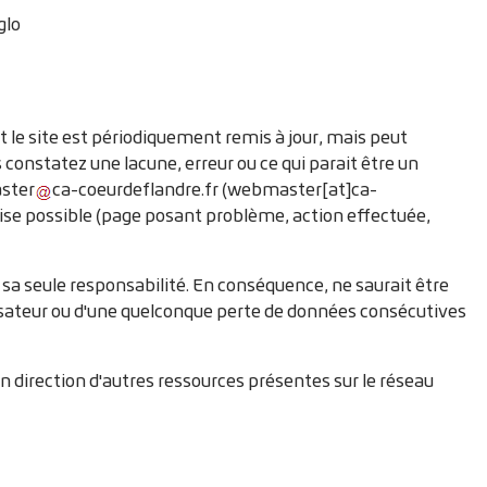
glo
t le site est périodiquement remis à jour, mais peut
 constatez une lacune, erreur ou ce qui parait être un
ster
ca-coeurdeflandre
.
fr
(webmaster[at]ca-
cise possible (page posant problème, action effectuée,
us sa seule responsabilité. En conséquence, ne saurait être
isateur ou d'une quelconque perte de données consécutives
n direction d'autres ressources présentes sur le réseau