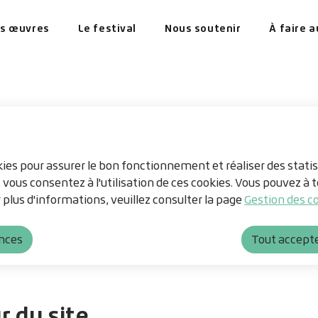
principal
ntenu principal
Consulter le plan du site
s œuvres
Le festival
Nous soutenir
À faire 
okies pour assurer le bon fonctionnement et réaliser des statis
, vous consentez à l'utilisation de ces cookies. Vous pouvez 
 plus d'informations, veuillez consulter la page
Gestion des co
ences
Tout accept
r du site