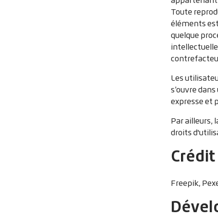
Toute reprodu
éléments est 
quelque procé
intellectuell
contrefacteur
Les utilisate
s’ouvre dans 
expresse et p
Par ailleurs,
droits d'utili
Crédit
Freepik, Pex
Dével