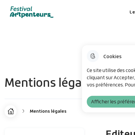
Menu 
Aller au menu
Aller à la recherche
Aller au co
Le
Festival Artpenteurs
Cookies
Ce site utilise des co
Mentions légales
cliquant sur Accepter
vos préférences. Pour
Afficher les préfér
Mentions légales
F
Accueil
i
Editeu