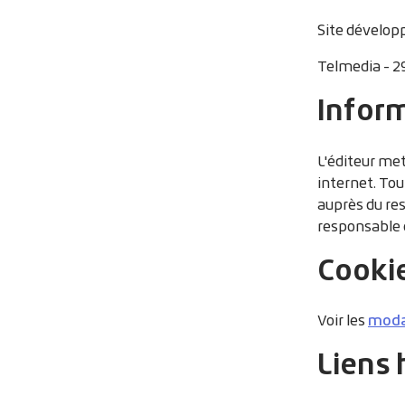
Site développ
Telmedia - 29
Inform
L'éditeur met
internet. Tou
auprès du res
responsable d
Cooki
modal
Voir les
Liens