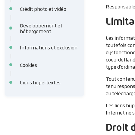
Responsable 
Crédit photo et vidéo
Limita
Développement et
hébergement
Les informati
toutefois con
Informations et exclusion
dysfonctionne
coeurdefland
Cookies
type d’ordina
Tout contenu 
Liens hypertextes
tenu respons
au téléchar
Les liens hyp
Internet ne s
Droit 