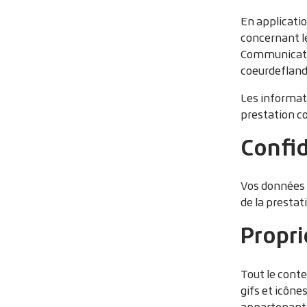
En applicatio
concernant le
Communication
coeurdefland
Les informati
prestation c
Confid
Vos données 
de la prestat
Propri
Tout le conte
gifs et icône
appartenant à