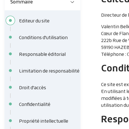
l
Sommaire
d
Directeur de 
Editeur du site
'
Valentin Bell
A
Cœur de Flan
Conditions d'utilisation
222b Rue de 
r
59190 HAZE
i
Responsable éditorial
Téléphone : 
Condit
a
Limitation de responsabilité
n
Ce site est ex
e
Droit d'accès
En utilisant 
modifiées à 
Confidentialité
utilisation du
Respon
Propriété intellectuelle