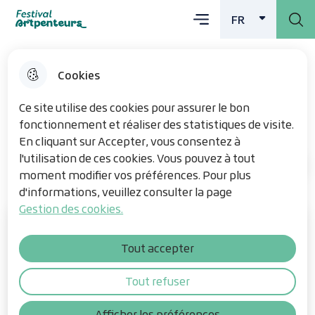
Menu principal
Aller
Aller au
Consulter
FR
Menu
Aller à la
Festival Artpenteurs
FRANÇAIS
ACTI
au
contenu
le plan du
recherche
menu
principal
site
Cookies
Les œuvres
Ce site utilise des cookies pour assurer le bon
fonctionnement et réaliser des statistiques de visite.
En cliquant sur Accepter, vous consentez à
l'utilisation de ces cookies. Vous pouvez à tout
Les œuvres
Accueil
moment modifier vos préférences. Pour plus
d'informations, veuillez consulter la page
Gestion des cookies.
Tout accepter
Tout refuser
Afficher les préférences