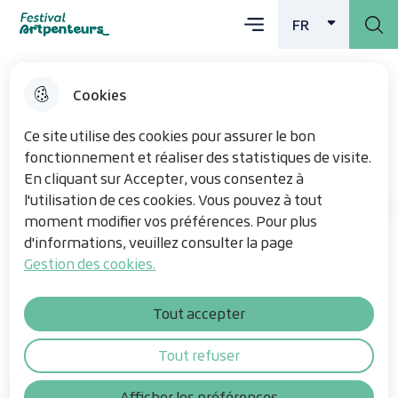
Menu principal
Aller
Aller au
Consulter
FR
Menu
Aller à la
Festival Artpenteurs
FRANÇAIS
ACTI
au
contenu
le plan du
recherche
menu
principal
site
Cookies
Z.A.D Zone à Défendre
Ce site utilise des cookies pour assurer le bon
fonctionnement et réaliser des statistiques de visite.
En cliquant sur Accepter, vous consentez à
l'utilisation de ces cookies. Vous pouvez à tout
Les œuvres
Accueil
moment modifier vos préférences. Pour plus
d'informations, veuillez consulter la page
Gestion des cookies.
Par Olivier Thomas, à la mairie
Rubrouck
Tout accepter
Tout refuser
Sommaire
Afficher les préférences