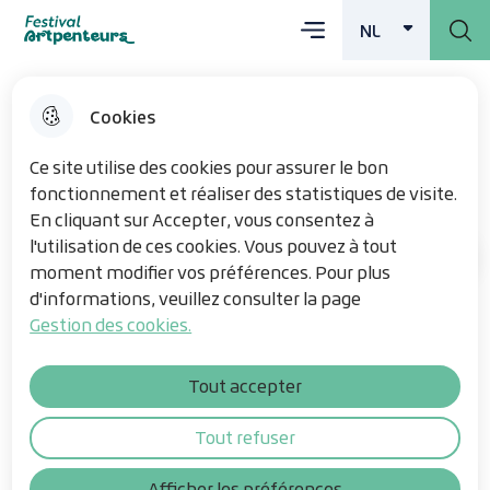
Main menu
Skip
Skip
Overslaan en
Skip
NL
Menu
Festival Artpenteurs
DUTCH
ACTIVE
to
to
naar de inhoud
to site
menu
search
gaan
map
Cookies
Z.A.D Zone à Défendre
Ce site utilise des cookies pour assurer le bon
fonctionnement et réaliser des statistiques de visite.
En cliquant sur Accepter, vous consentez à
l'utilisation de ces cookies. Vous pouvez à tout
De kunstwerken
Home
moment modifier vos préférences. Pour plus
d'informations, veuillez consulter la page
Gestion des cookies.
door Olivier Thomas - Gemeentehuis
van Rubrouck
Tout accepter
Tout refuser
Table of contents
Afficher les préférences